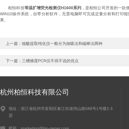
柏恒科技
等温扩增荧光检测仪H1600系列
，是柏恒公司开发的一款便
WIN10操作系统，自带分析软件，无需电脑即可完成定量分析和打印
果。
上一篇：
核酸提取纯化仪一般分为抽吸法和磁棒法两种
下一篇：
三槽梯度PCR仪不得不说的优点
杭州柏恒科技有限公司
地址：浙江省杭州市富阳区春江街道纬山路588号1号楼2-3
层
邮箱：marketing@bio-gener.com