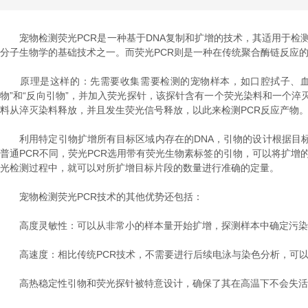
宠物检测荧光PCR是一种基于DNA复制和扩增的技术，其适用于检测特
分子生物学的基础技术之一。而荧光PCR则是一种在传统聚合酶链反应
原理是这样的：先需要收集需要检测的宠物样本，如口腔拭子、血液
物”和“反向引物”，并加入荧光探针，该探针含有一个荧光染料和一个淬
料从淬灭染料释放，并且发生荧光信号释放，以此来检测PCR反应产物。
利用特定引物扩增所有目标区域内存在的DNA，引物的设计根据目标
普通PCR不同，荧光PCR选用带有荧光生物素标签的引物，可以将扩增的
光检测过程中，就可以对所扩增目标片段的数量进行准确的定量。
宠物检测荧光PCR技术的其他优势还包括：
高度灵敏性：可以从非常小的样本量开始扩增，探测样本中确定污染
高速度：相比传统PCR技术，不需要进行后续电泳与染色分析，可以
高热稳定性引物和荧光探针被特意设计，确保了其在高温下不会失活