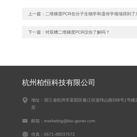
上一篇：
二维梯度PCR在分子生物学和遗传学领域得到了
下一篇：
对双槽二维梯度PCR仪你了解吗？
杭州柏恒科技有限公司
地址：浙江省杭州市富阳区春江街道纬山路588号1号楼2
层
邮箱：marketing@bio-gener.com
传真：0571-88037572