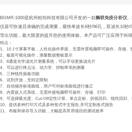
BGMR-1000是杭州柏恒科技有限公司开发的一款
酶联免疫分析仪
。
仪器可快速且准确的完成测量，最快单波长6秒/96孔，双波长10
导出功能，最大限度的提升您的使用体验。本产品可广泛应用于科
特点：
1、10.1寸屏幕平板，人性化操作界面，无需外置电脑即可操作、存储、
2、板面可视化操作，测量数据整板显示
3、8通道光学滤光片测量系统，可以手动更换滤光片
4、可以进行终点法、动力学、抑制率等的测量
5、三种线性振板功能
6、试剂开放，无特定限制
7、自动储存标准曲线，用户可对标准曲线进行修正
8、内置嵌入式系统，无需外接电脑即可操作、存储、打印
9、可选择吸光度、Cut-Off定性计算、单点定标、折线回归、线性回归、
10、提供多种打印方式及多种形式中文报告,并可定制各式报告
11、布板和保存导入功能，大幅提高常用项目的测试效率